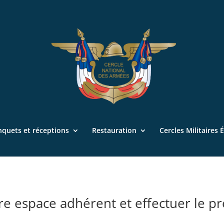
nquets et réceptions
Restauration
Cercles Militaires 
re espace adhérent et effectuer le p