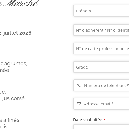
u Marché
 juillet 2026
e d’agrumes,
émée
ie,
, jus corsé
Date souhaitée
 affinés
*
ois