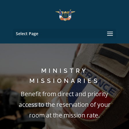
Select Page
MINISTRY
MISSIONARIES
Benefit from direct and priority
access to the reservation of your
room at the mission rate.