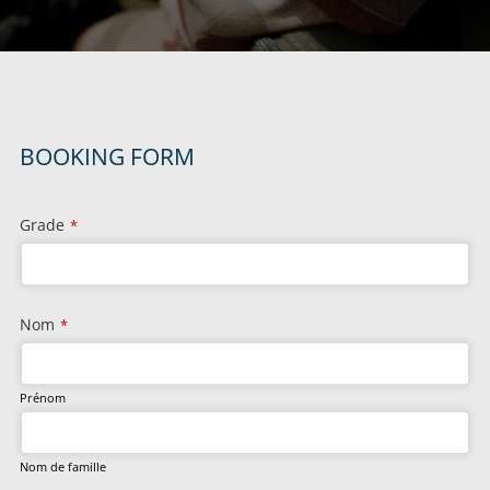
BOOKING FORM
Phone
Grade
*
Number
*
Nom
*
Prénom
Nom de famille